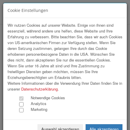
Cookie Einstellungen
Menü
Wir nutzen Cookies auf unserer Website. Einige von ihnen sind
essenziell, während andere uns helfen, diese Website und Ihre
Erfahrung zu verbessern. Bitte beachten Sie, dass wir auch Cookies
von US-amerikanischen Firmen zur Verfügung stellen. Wenn Sie
deren Setzung zustimmen, gelangen Ihre durch das Cookie
erhobenen personenbezogene Daten in die USA. Wünschen Sie
Stayin Alive_Charity
dies nicht, dann akzeptieren Sie nur die essentiellen Cookies.
Clubbing_TEIL_1_2026
Wenn Sie unter 16 Jahre alt sind und Ihre Zustimmung zu
freiwilligen Diensten geben möchten, müssen Sie Ihre
Erziehungsberechtigten um Erlaubnis bitten.
302 Bilder
Weitere Informationen über die Verwendung Ihrer Daten finden Sie in
unserer
Datenschutzerklärung
.
«
1
2
3
4
5
6
7
8
9
Notwendige Cookies
Analytics
10
»
Marketing
Auswahl akzeptieren
Alle akzeptieren