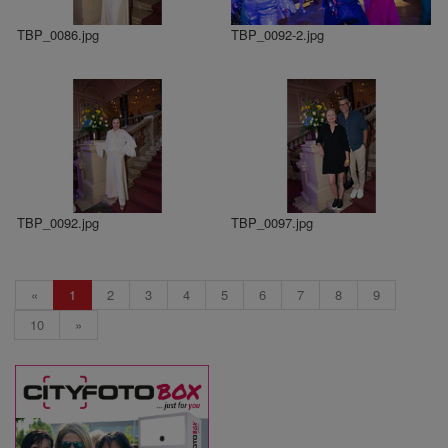
TBP_0086.jpg
TBP_0092-2.jpg
TBP_0092.jpg
TBP_0097.jpg
«
1
2
3
4
5
6
7
8
9
10
»