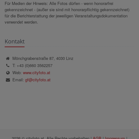
Für Medien der Hinweis: Alle Fotos dürfen - wenn honorarfrei
gekennzeichnet - (außer sie sind mit honorarpflichtig gekennzeichnet)
für die Berichterstattung der jeweiligen Veranstaltungsdokumentation
verwendet werden.
Kontakt
Mönchgrabenstraße 87, 4030 Linz
T: +43 (0)660 3562257
Web:
www.cityfoto.at
Email:
gf@cityfoto.at
2026 © cityfoto.at, Alle Rechte vorbehalten |
AGB
|
Impressum
|