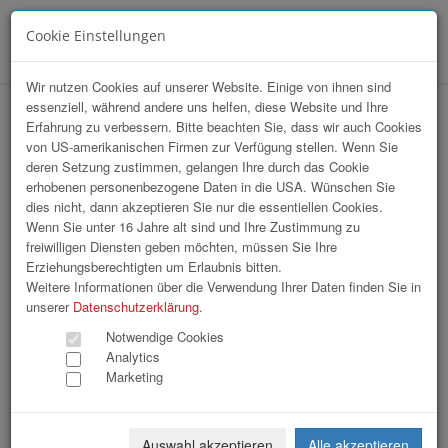
Cookie Einstellungen
Menü
Wir nutzen Cookies auf unserer Website. Einige von ihnen sind
essenziell, während andere uns helfen, diese Website und Ihre
Erfahrung zu verbessern. Bitte beachten Sie, dass wir auch Cookies
von US-amerikanischen Firmen zur Verfügung stellen. Wenn Sie
deren Setzung zustimmen, gelangen Ihre durch das Cookie
erhobenen personenbezogene Daten in die USA. Wünschen Sie
WKOÖ | Gewerbe- und Handwerksgala
dies nicht, dann akzeptieren Sie nur die essentiellen Cookies.
2025
Wenn Sie unter 16 Jahre alt sind und Ihre Zustimmung zu
freiwilligen Diensten geben möchten, müssen Sie Ihre
Erziehungsberechtigten um Erlaubnis bitten.
84 Bilder
Weitere Informationen über die Verwendung Ihrer Daten finden Sie in
unserer
Datenschutzerklärung
.
«
1
2
3
»
Notwendige Cookies
Analytics
Marketing
Auswahl akzeptieren
Alle akzeptieren