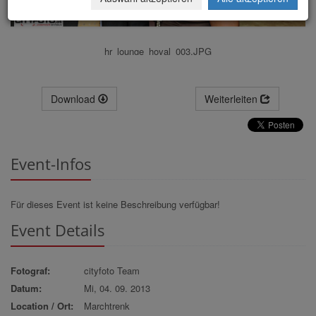
hr_lounge_hoval_003.JPG
Download
Weiterleiten
Event-Infos
Für dieses Event ist keine Beschreibung verfügbar!
Event Details
Fotograf:
cityfoto Team
Datum:
Mi, 04. 09. 2013
Location / Ort:
Marchtrenk