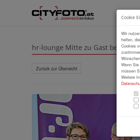
Cookie E
Wir nutzen
helfen, di
hr-lounge Mitte zu Gast beim A
Cookies v
zustimmen
Wünschen S
Wenn Sie u
Zurück zur Übersicht
müssen Si
Weitere In
Datenschu