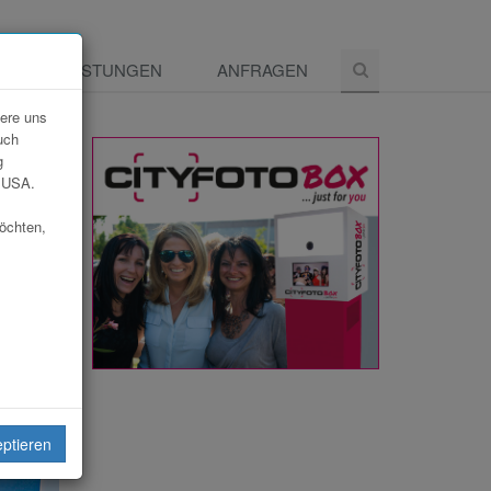
E
LEISTUNGEN
ANFRAGEN
dere uns
uch
g
e USA.
möchten,
eiten
eptieren