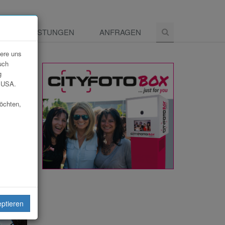
E
LEISTUNGEN
ANFRAGEN
dere uns
uch
g
e USA.
möchten,
eiten
eptieren