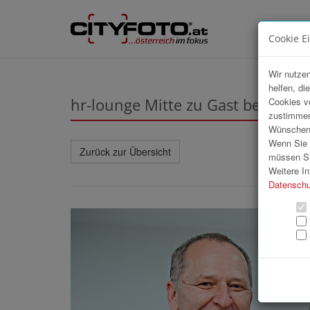
Cookie E
Wir nutzen
helfen, di
hr-lounge Mitte zu Gast beim A
Cookies v
zustimmen
Wünschen S
Wenn Sie u
Zurück zur Übersicht
müssen Si
Weitere In
Datenschu