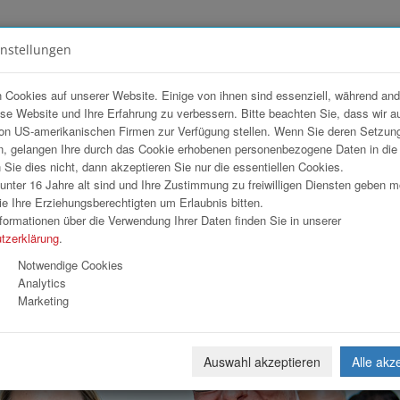
instellungen
FOTOGALERIEN
TEAM
ANGEBOT
 Cookies auf unserer Website. Einige von ihnen sind essenziell, während an
ese Website und Ihre Erfahrung zu verbessern. Bitte beachten Sie, dass wir a
MS OÖ
on US-amerikanischen Firmen zur Verfügung stellen. Wenn Sie deren Setzun
, gelangen Ihre durch das Cookie erhobenen personenbezogene Daten in di
ie dies nicht, dann akzeptieren Sie nur die essentiellen Cookies.
nter 16 Jahre alt sind und Ihre Zustimmung zu freiwilligen Diensten geben 
Download
Weiterl
e Ihre Erziehungsberechtigten um Erlaubnis bitten.
formationen über die Verwendung Ihrer Daten finden Sie in unserer
tzerklärung
.
Notwendige Cookies
Analytics
Marketing
Auswahl akzeptieren
Alle akz