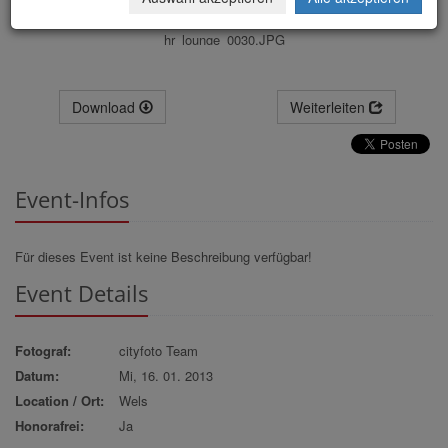
hr_lounge_0030.JPG
Download
Weiterleiten
Event-Infos
Für dieses Event ist keine Beschreibung verfügbar!
Event Details
Fotograf:
cityfoto Team
Datum:
Mi, 16. 01. 2013
Location / Ort:
Wels
Honorafrei:
Ja