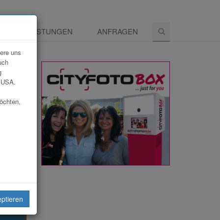
E
LEISTUNGEN
ANFRAGEN
dere uns
uch
g
e USA.
möchten,
eiten
eptieren