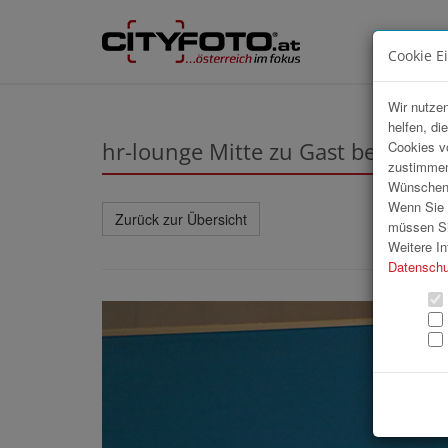
Cookie E
Wir nutzen
helfen, di
hr-lounge Mitte zu Gast bei FH W
Cookies v
zustimmen
Wünschen S
Wenn Sie u
Zurück zur Übersicht
müssen Si
Weitere In
Datenschu