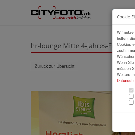
Cookie E
Wir nutzen
helfen, di
hr-lounge Mitte 4-Jahres-Feier im I
Cookies v
zustimmen
Wünschen S
Wenn Sie u
Zurück zur Übersicht
müssen Si
Weitere In
Datenschu