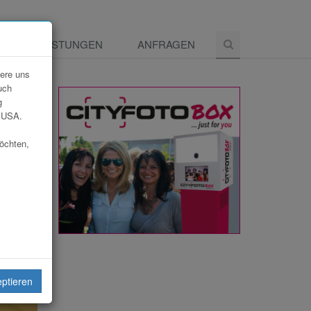
E
LEISTUNGEN
ANFRAGEN
dere uns
uch
g
e USA.
möchten,
eiten
eptieren