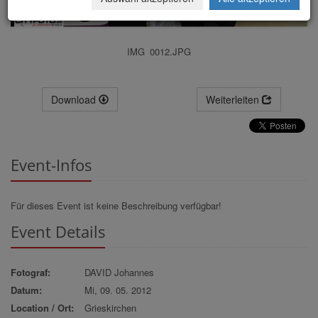
IMG_0012.JPG
Download
Weiterleiten
Event-Infos
Für dieses Event ist keine Beschreibung verfügbar!
Event Details
Fotograf:
DAVID Johannes
Datum:
Mi, 09. 05. 2012
Location / Ort:
Grieskirchen