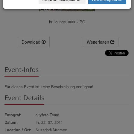
hr_lounge_0030.JPG
Download
Weiterleiten
Event-Infos
Für dieses Event ist keine Beschreibung verfügbar!
Event Details
Fotograf:
cityfoto Team
Datum:
Fr, 22. 07. 2011
Location / Ort:
Nussdorf/Attersee