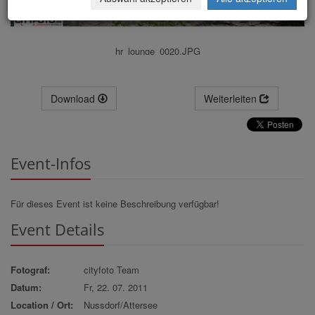
hr_lounge_0020.JPG
Download
Weiterleiten
Event-Infos
Für dieses Event ist keine Beschreibung verfügbar!
Event Details
Fotograf:
cityfoto Team
Datum:
Fr, 22. 07. 2011
Location / Ort:
Nussdorf/Attersee