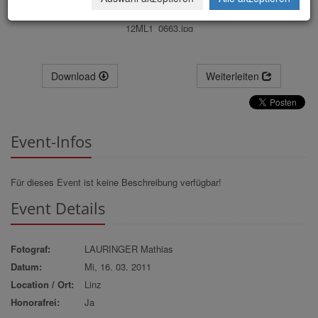
12ML1_0663.jpg
Download
Weiterleiten
Event-Infos
Für dieses Event ist keine Beschreibung verfügbar!
Event Details
Fotograf:
LAURINGER Mathias
Datum:
Mi, 16. 03. 2011
Location / Ort:
Linz
Honorafrei:
Ja