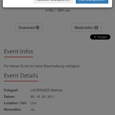
01ML1_0681.jpg
Download
Weiterleiten
Event-Infos
Für dieses Event ist keine Beschreibung verfügbar!
Event Details
Fotograf:
LAURINGER Mathias
Datum:
Mi, 16. 03. 2011
Location / Ort:
Linz
Honorafrei:
Ja