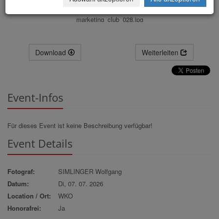
marketing_club_028.jpg
Download
Weiterleiten
Event-Infos
Für dieses Event ist keine Beschreibung verfügbar!
Event Details
Fotograf:
SIMLINGER Wolfgang
Datum:
Di, 07. 07. 2026
Location / Ort:
WKO
Honorafrei:
Ja