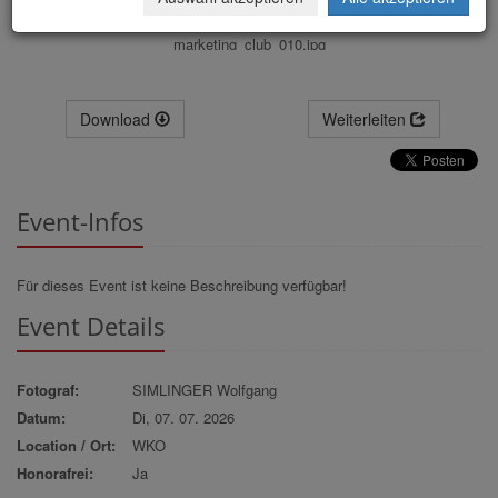
marketing_club_010.jpg
Download
Weiterleiten
Event-Infos
Für dieses Event ist keine Beschreibung verfügbar!
Event Details
Fotograf:
SIMLINGER Wolfgang
Datum:
Di, 07. 07. 2026
Location / Ort:
WKO
Honorafrei:
Ja