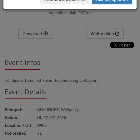
marketing_club_007.jpg
Download
Weiterleiten
Event-Infos
Für dieses Event ist keine Beschreibung verfügbar!
Event Details
Fotograf:
SIMLINGER Wolfgang
Datum:
Di, 07. 07. 2026
Location / Ort:
WKO
Honorafrei:
Ja