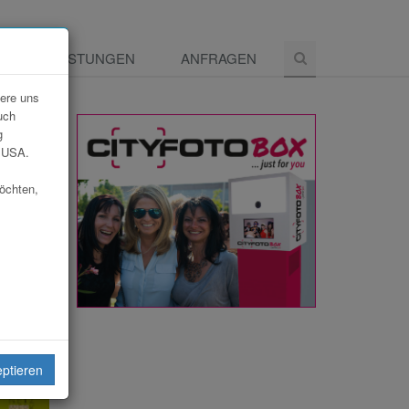
E
LEISTUNGEN
ANFRAGEN
dere uns
uch
g
e USA.
möchten,
eiten
eptieren