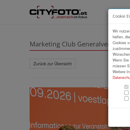
Cookie E
Wir nutzen
helfen, di
Marketing Club Generalversamm
Cookies v
zustimmen
Wünschen S
Wenn Sie u
Zurück zur Übersicht
müssen Si
Weitere In
Datenschu