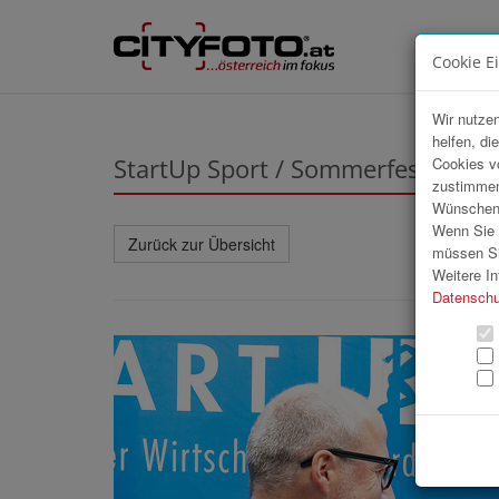
Cookie E
Wir nutzen
helfen, di
StartUp Sport / Sommerfest 2026
Cookies v
zustimmen
Wünschen S
Wenn Sie u
Zurück zur Übersicht
müssen Si
Weitere In
Datenschu