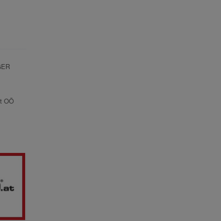
GER
kt OÖ