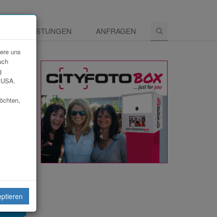
E
LEISTUNGEN
ANFRAGEN
dere uns
uch
g
e USA.
möchten,
eiten
eptieren