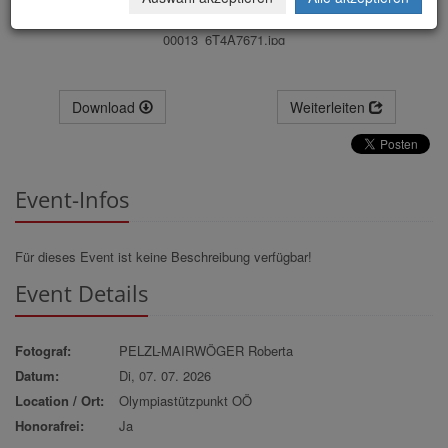
00013_6T4A7671.jpg
Download
Weiterleiten
Event-Infos
Für dieses Event ist keine Beschreibung verfügbar!
Event Details
Fotograf:
PELZL-MAIRWÖGER Roberta
Datum:
Di, 07. 07. 2026
Location / Ort:
Olympiastützpunkt OÖ
Honorafrei:
Ja