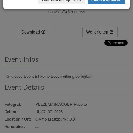
00028_6T4A7830.jpg
Download
Weiterleiten
Event-Infos
Für dieses Event ist keine Beschreibung verfügbar!
Event Details
Fotograf:
PELZL-MAIRWÖGER Roberta
Datum:
Di, 07. 07. 2026
Location / Ort:
Olympiastützpunkt OÖ
Honorafrei:
Ja