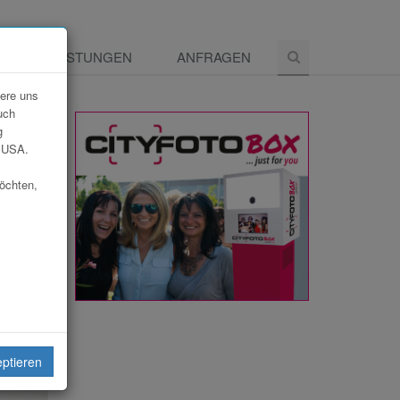
E
LEISTUNGEN
ANFRAGEN
dere uns
uch
g
e USA.
möchten,
eiten
eptieren