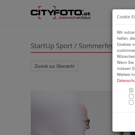
Cookie E
Wir nutzen
helfen, di
StartUp Sport / Sommerfest 2026
Cookies v
zustimmen
Wünschen S
Wenn Sie u
Zurück zur Übersicht
müssen Si
Weitere In
Datenschu