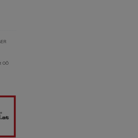
GER
kt OÖ