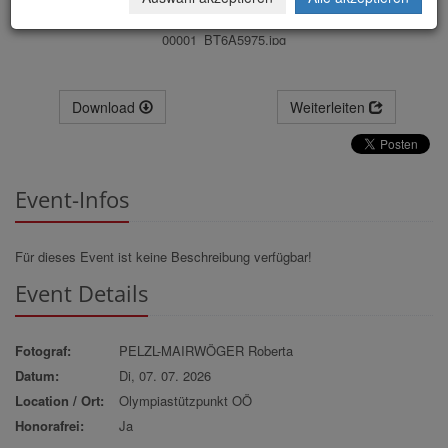
00001_BT6A5975.jpg
Download
Weiterleiten
Event-Infos
Für dieses Event ist keine Beschreibung verfügbar!
Event Details
Fotograf:
PELZL-MAIRWÖGER Roberta
Datum:
Di, 07. 07. 2026
Location / Ort:
Olympiastützpunkt OÖ
Honorafrei:
Ja