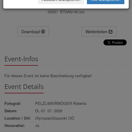
00021_BT6A6145.jpg
Download
Weiterleiten
Event-Infos
Für dieses Event ist keine Beschreibung verfügbar!
Event Details
Fotograf:
PELZL-MAIRWÖGER Roberta
Datum:
Di, 07. 07. 2026
Location / Ort:
Olympiastützpunkt OÖ
Honorafrei:
Ja