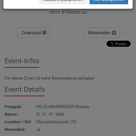
00014_BT6A5992.jpg
Download
Weiterleiten
Event-Infos
Für dieses Event ist keine Beschreibung verfügbar!
Event Details
Fotograf:
PELZL-MAIRWÖGER Roberta
Datum:
Di, 07. 07. 2026
Location / Ort:
Olympiastützpunkt OÖ
Honorafrei:
Ja