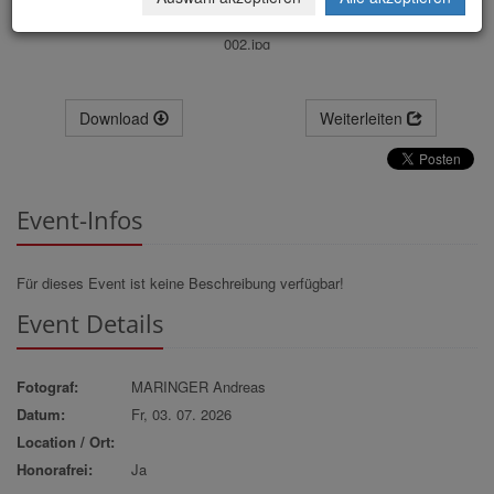
002.jpg
Download
Weiterleiten
Event-Infos
Für dieses Event ist keine Beschreibung verfügbar!
Event Details
Fotograf:
MARINGER Andreas
Datum:
Fr, 03. 07. 2026
Location / Ort:
Honorafrei:
Ja