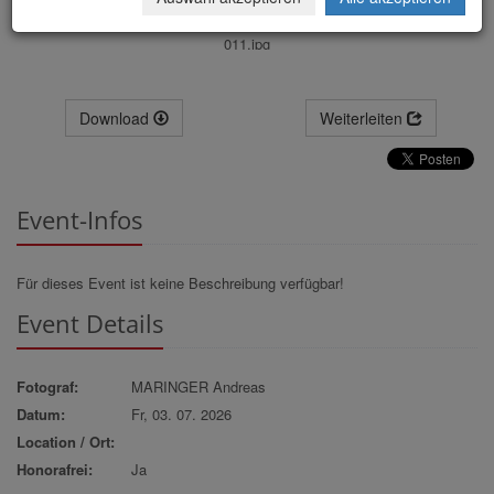
011.jpg
Download
Weiterleiten
Event-Infos
Für dieses Event ist keine Beschreibung verfügbar!
Event Details
Fotograf:
MARINGER Andreas
Datum:
Fr, 03. 07. 2026
Location / Ort:
Honorafrei:
Ja