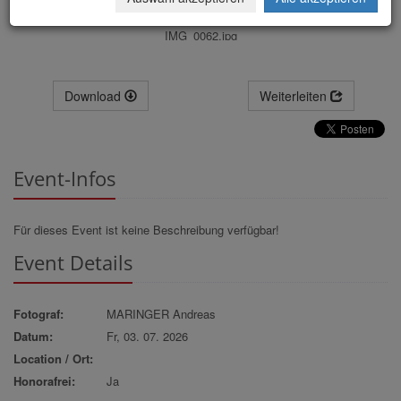
IMG_0062.jpg
Download
Weiterleiten
Event-Infos
Für dieses Event ist keine Beschreibung verfügbar!
Event Details
Fotograf:
MARINGER Andreas
Datum:
Fr, 03. 07. 2026
Location / Ort:
Honorafrei:
Ja