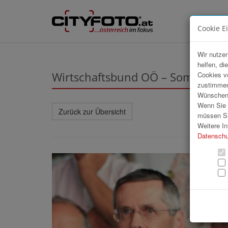
Cookie E
Wir nutzen
helfen, di
Wirtschaftsbund OÖ – Sommerfes
Cookies v
zustimmen
Wünschen S
Wenn Sie u
Zurück zur Übersicht
müssen Si
Weitere In
Datenschu