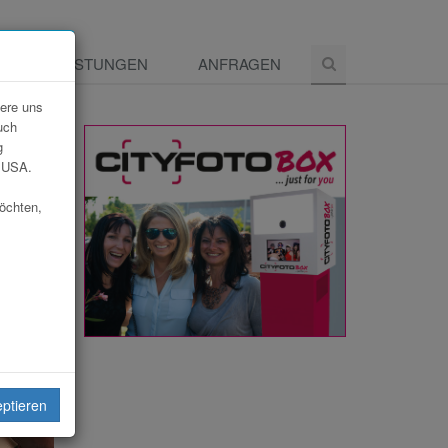
E
LEISTUNGEN
ANFRAGEN
dere uns
uch
g
e USA.
möchten,
eiten
eptieren