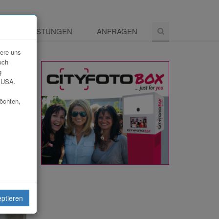
E
LEISTUNGEN
ANFRAGEN
dere uns
uch
g
e USA.
möchten,
eiten
eptieren