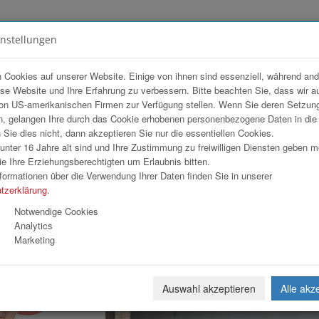
instellungen
FOTOGALERIEN
TEAM
ANGEBOT
 Cookies auf unserer Website. Einige von ihnen sind essenziell, während an
ese Website und Ihre Erfahrung zu verbessern. Bitte beachten Sie, dass wir a
t 2026
on US-amerikanischen Firmen zur Verfügung stellen. Wenn Sie deren Setzun
, gelangen Ihre durch das Cookie erhobenen personenbezogene Daten in di
ie dies nicht, dann akzeptieren Sie nur die essentiellen Cookies.
nter 16 Jahre alt sind und Ihre Zustimmung zu freiwilligen Diensten geben 
Download
Weiterl
e Ihre Erziehungsberechtigten um Erlaubnis bitten.
formationen über die Verwendung Ihrer Daten finden Sie in unserer
tzerklärung
.
Notwendige Cookies
Analytics
Marketing
Auswahl akzeptieren
Alle akz