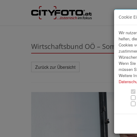
Cookie E
Wir nutzen
helfen, di
Wirtschaftsbund OÖ – Sommerfes
Cookies v
zustimmen
Wünschen S
Wenn Sie u
Zurück zur Übersicht
müssen Si
Weitere In
Datenschu