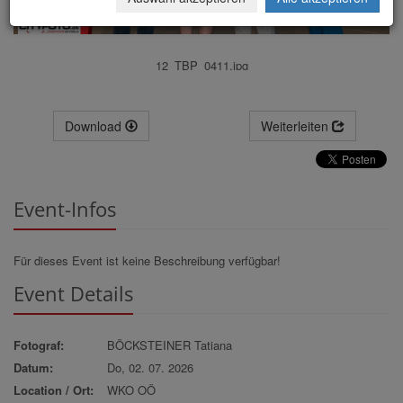
12_TBP_0411.jpg
Download
Weiterleiten
Event-Infos
Für dieses Event ist keine Beschreibung verfügbar!
Event Details
Fotograf:
BÖCKSTEINER Tatiana
Datum:
Do, 02. 07. 2026
Location / Ort:
WKO OÖ