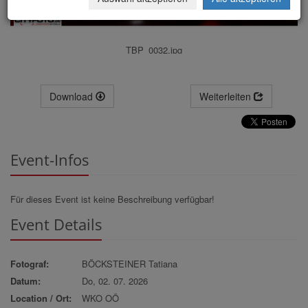
TBP_0032.jpg
Download
Weiterleiten
Event-Infos
Für dieses Event ist keine Beschreibung verfügbar!
Event Details
Fotograf:
BÖCKSTEINER Tatiana
Datum:
Do, 02. 07. 2026
Location / Ort:
WKO OÖ