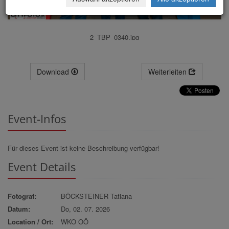
2_TBP_0340.jpg
Download
Weiterleiten
Event-Infos
Für dieses Event ist keine Beschreibung verfügbar!
Event Details
Fotograf:
BÖCKSTEINER Tatiana
Datum:
Do, 02. 07. 2026
Location / Ort:
WKO OÖ