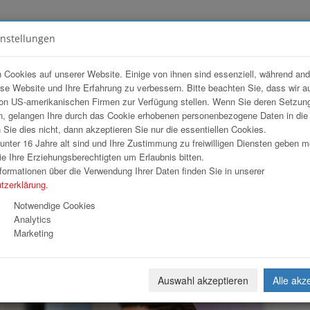
instellungen
FOTOGALERIEN
TEAM
ANGEBOT
 Cookies auf unserer Website. Einige von ihnen sind essenziell, während an
ese Website und Ihre Erfahrung zu verbessern. Bitte beachten Sie, dass wir a
rker 2026
on US-amerikanischen Firmen zur Verfügung stellen. Wenn Sie deren Setzun
, gelangen Ihre durch das Cookie erhobenen personenbezogene Daten in di
ie dies nicht, dann akzeptieren Sie nur die essentiellen Cookies.
nter 16 Jahre alt sind und Ihre Zustimmung zu freiwilligen Diensten geben 
Download
Weiterl
e Ihre Erziehungsberechtigten um Erlaubnis bitten.
formationen über die Verwendung Ihrer Daten finden Sie in unserer
tzerklärung
.
Notwendige Cookies
Analytics
Marketing
Auswahl akzeptieren
Alle akz