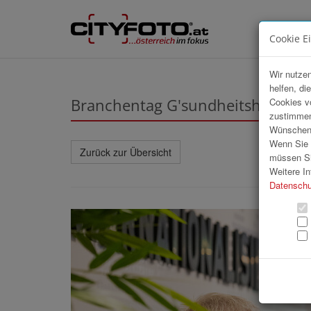
Cookie E
Wir nutzen
helfen, di
Branchentag G'sundheitshandwe
Cookies v
zustimmen
Wünschen S
Wenn Sie u
Zurück zur Übersicht
müssen Si
Weitere In
Datenschu