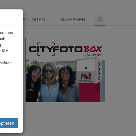
E
LEISTUNGEN
ANFRAGEN
dere uns
uch
g
e USA.
möchten,
eiten
eptieren