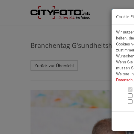
Cookie E
Wir nutzen
helfen, di
Branchentag G'sundheitshandwe
Cookies v
zustimmen
Wünschen S
Wenn Sie u
Zurück zur Übersicht
müssen Si
Weitere In
Datenschu