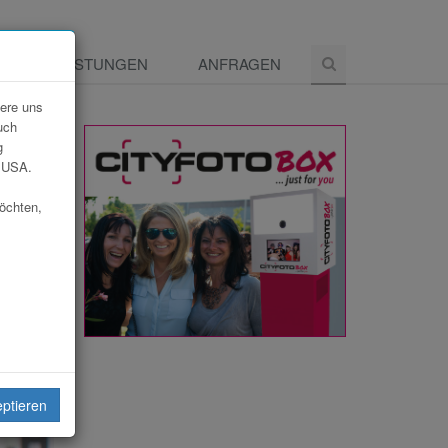
E
LEISTUNGEN
ANFRAGEN
dere uns
uch
g
e USA.
möchten,
eiten
eptieren