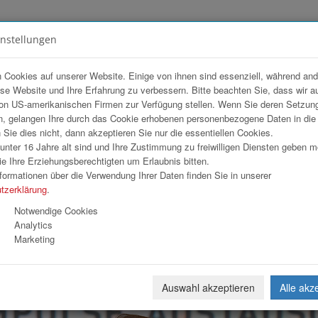
instellungen
FOTOGALERIEN
TEAM
ANGEBOT
 Cookies auf unserer Website. Einige von ihnen sind essenziell, während an
ese Website und Ihre Erfahrung zu verbessern. Bitte beachten Sie, dass wir a
rker 2026
on US-amerikanischen Firmen zur Verfügung stellen. Wenn Sie deren Setzun
, gelangen Ihre durch das Cookie erhobenen personenbezogene Daten in di
ie dies nicht, dann akzeptieren Sie nur die essentiellen Cookies.
nter 16 Jahre alt sind und Ihre Zustimmung zu freiwilligen Diensten geben 
Download
Weiterl
e Ihre Erziehungsberechtigten um Erlaubnis bitten.
formationen über die Verwendung Ihrer Daten finden Sie in unserer
tzerklärung
.
Notwendige Cookies
Analytics
Marketing
Auswahl akzeptieren
Alle akz