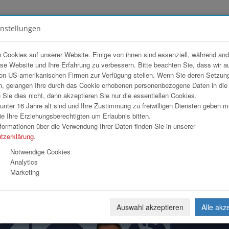
instellungen
FOTOGALERIEN
TEAM
ANGEBOT
 Cookies auf unserer Website. Einige von ihnen sind essenziell, während an
ese Website und Ihre Erfahrung zu verbessern. Bitte beachten Sie, dass wir a
rker 2026
on US-amerikanischen Firmen zur Verfügung stellen. Wenn Sie deren Setzun
, gelangen Ihre durch das Cookie erhobenen personenbezogene Daten in di
ie dies nicht, dann akzeptieren Sie nur die essentiellen Cookies.
nter 16 Jahre alt sind und Ihre Zustimmung zu freiwilligen Diensten geben 
Download
Weiterl
e Ihre Erziehungsberechtigten um Erlaubnis bitten.
formationen über die Verwendung Ihrer Daten finden Sie in unserer
tzerklärung
.
Notwendige Cookies
Analytics
Marketing
Auswahl akzeptieren
Alle akz