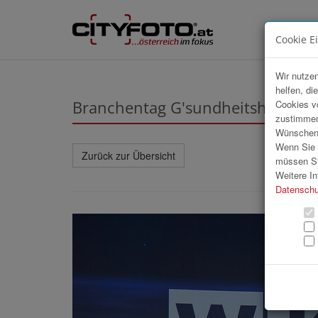
Cookie E
Wir nutzen
helfen, di
Branchentag G'sundheitshandwe
Cookies v
zustimmen
Wünschen S
Wenn Sie u
Zurück zur Übersicht
müssen Si
Weitere In
Datenschu