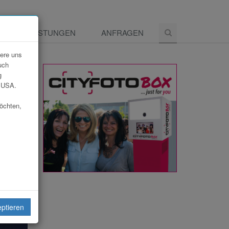
E
LEISTUNGEN
ANFRAGEN
dere uns
uch
g
e USA.
möchten,
eiten
eptieren