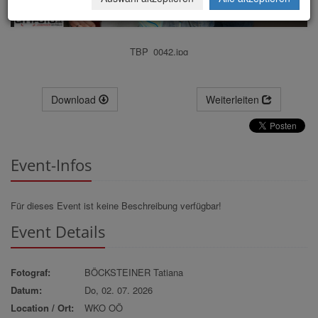
TBP_0042.jpg
Download
Weiterleiten
Event-Infos
Für dieses Event ist keine Beschreibung verfügbar!
Event Details
Fotograf:
BÖCKSTEINER Tatiana
Datum:
Do, 02. 07. 2026
Location / Ort:
WKO OÖ