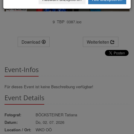
9_TBP_0387.jpg
Download
Weiterleiten
Event-Infos
Für dieses Event ist keine Beschreibung verfügbar!
Event Details
Fotograf:
BÖCKSTEINER Tatiana
Datum:
Do, 02. 07. 2026
Location / Ort:
WKO OÖ