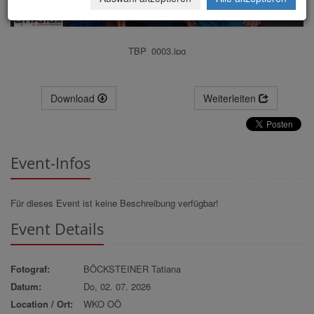
TBP_0003.jpg
Download
Weiterleiten
Event-Infos
Für dieses Event ist keine Beschreibung verfügbar!
Event Details
Fotograf:
BÖCKSTEINER Tatiana
Datum:
Do, 02. 07. 2026
Location / Ort:
WKO OÖ