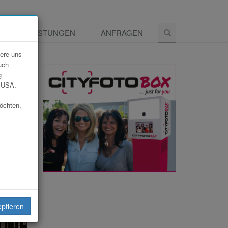
E
LEISTUNGEN
ANFRAGEN
dere uns
uch
g
e USA.
möchten,
eiten
eptieren