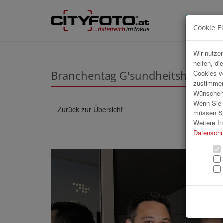
Cookie E
Wir nutzen
helfen, di
Branchentag G'sundheitshandwe
Cookies v
zustimmen
Wünschen S
Wenn Sie u
Zurück zur Übersicht
müssen Si
Weitere In
Datenschu