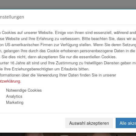
instellungen
FOTOGALERIEN
TEAM
ANGEBOT
 Cookies auf unserer Website. Einige von ihnen sind essenziell, während an
ese Website und Ihre Erfahrung zu verbessern. Bitte beachten Sie, dass wir a
rker 2026
on US-amerikanischen Firmen zur Verfügung stellen. Wenn Sie deren Setzun
, gelangen Ihre durch das Cookie erhobenen personenbezogene Daten in di
ie dies nicht, dann akzeptieren Sie nur die essentiellen Cookies.
nter 16 Jahre alt sind und Ihre Zustimmung zu freiwilligen Diensten geben 
Download
Weiterl
e Ihre Erziehungsberechtigten um Erlaubnis bitten.
formationen über die Verwendung Ihrer Daten finden Sie in unserer
tzerklärung
.
Notwendige Cookies
Analytics
Marketing
Auswahl akzeptieren
Alle akz