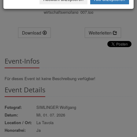
wirtschaftsempfang_007.jpg
Download
Weiterleiten
Event-Infos
Für dieses Event ist keine Beschreibung verfügbar!
Event Details
Fotograf:
SIMLINGER Wolfgang
Datum:
Mi, 01. 07. 2026
Location / Ort:
La Tavola
Honorafrei:
Ja