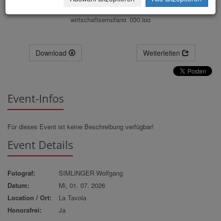
wirtschaftsempfang_030.jpg
Download
Weiterleiten
Event-Infos
Für dieses Event ist keine Beschreibung verfügbar!
Event Details
Fotograf:
SIMLINGER Wolfgang
Datum:
Mi, 01. 07. 2026
Location / Ort:
La Tavola
Honorafrei:
Ja