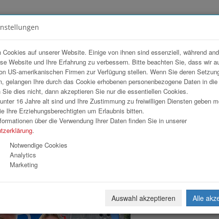
instellungen
FOTOGALERIEN
TEAM
ANGEBOT
 Cookies auf unserer Website. Einige von ihnen sind essenziell, während an
ese Website und Ihre Erfahrung zu verbessern. Bitte beachten Sie, dass wir a
al 2026
on US-amerikanischen Firmen zur Verfügung stellen. Wenn Sie deren Setzun
, gelangen Ihre durch das Cookie erhobenen personenbezogene Daten in di
ie dies nicht, dann akzeptieren Sie nur die essentiellen Cookies.
nter 16 Jahre alt sind und Ihre Zustimmung zu freiwilligen Diensten geben 
Download
Weiterl
e Ihre Erziehungsberechtigten um Erlaubnis bitten.
formationen über die Verwendung Ihrer Daten finden Sie in unserer
tzerklärung
.
Notwendige Cookies
Analytics
Marketing
Auswahl akzeptieren
Alle akz