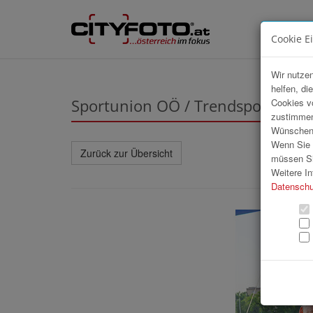
Cookie E
Wir nutzen
helfen, di
Sportunion OÖ / Trendsportfestiv
Cookies v
zustimmen
Wünschen S
Wenn Sie u
Zurück zur Übersicht
müssen Si
Weitere In
Datenschu