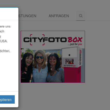
E
LEISTUNGEN
ANFRAGEN
dere uns
uch
g
e USA.
möchten,
eiten
eptieren