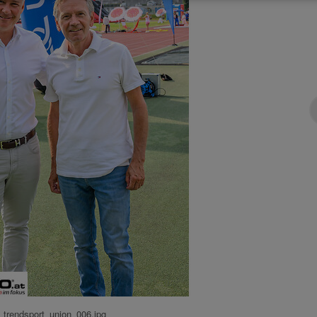
trendsport_union_006.jpg