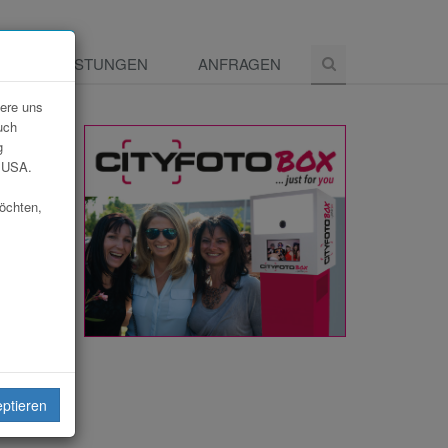
E
LEISTUNGEN
ANFRAGEN
dere uns
uch
g
e USA.
möchten,
eiten
eptieren