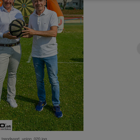
trendsport_union_020.jpg