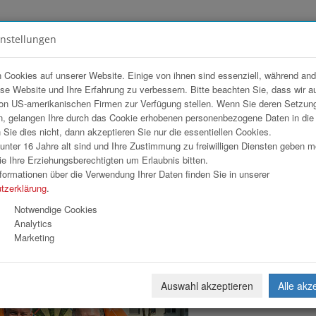
instellungen
FOTOGALERIEN
TEAM
ANGEBOT
 Cookies auf unserer Website. Einige von ihnen sind essenziell, während an
ese Website und Ihre Erfahrung zu verbessern. Bitte beachten Sie, dass wir a
al 2026
on US-amerikanischen Firmen zur Verfügung stellen. Wenn Sie deren Setzun
, gelangen Ihre durch das Cookie erhobenen personenbezogene Daten in di
ie dies nicht, dann akzeptieren Sie nur die essentiellen Cookies.
nter 16 Jahre alt sind und Ihre Zustimmung zu freiwilligen Diensten geben 
Download
Weiterl
e Ihre Erziehungsberechtigten um Erlaubnis bitten.
formationen über die Verwendung Ihrer Daten finden Sie in unserer
tzerklärung
.
Notwendige Cookies
Analytics
Marketing
Auswahl akzeptieren
Alle akz