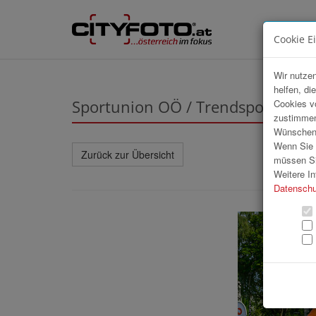
Cookie E
Wir nutzen
helfen, di
Sportunion OÖ / Trendsportfestiv
Cookies v
zustimmen
Wünschen S
Wenn Sie u
Zurück zur Übersicht
müssen Si
Weitere In
Datenschu