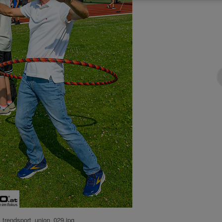
trendsport_union_029.jpg