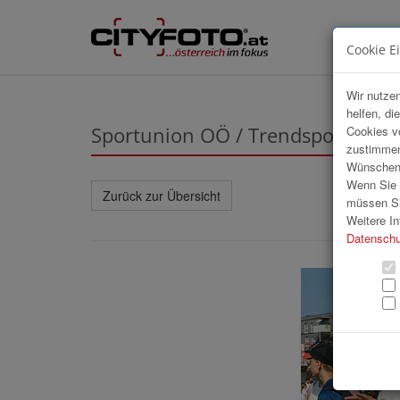
Cookie E
Wir nutzen
helfen, di
Sportunion OÖ / Trendsportfestiv
Cookies v
zustimmen
Wünschen S
Wenn Sie u
Zurück zur Übersicht
müssen Si
Weitere In
Datenschu