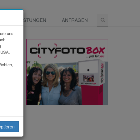
E
LEISTUNGEN
ANFRAGEN
dere uns
uch
g
e USA.
möchten,
eiten
eptieren