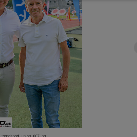
trendsport_union_007.jpg