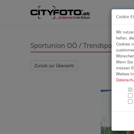
Cookie E
Wir nutzen
helfen, di
Sportunion OÖ / Trendsportfestiv
Cookies v
zustimmen
Wünschen S
Wenn Sie u
Zurück zur Übersicht
müssen Si
Weitere In
Datenschu