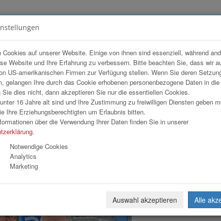
instellungen
FOTOGALERIEN
TEAM
ANGEBOT
 Cookies auf unserer Website. Einige von ihnen sind essenziell, während an
ese Website und Ihre Erfahrung zu verbessern. Bitte beachten Sie, dass wir a
al 2026
on US-amerikanischen Firmen zur Verfügung stellen. Wenn Sie deren Setzun
, gelangen Ihre durch das Cookie erhobenen personenbezogene Daten in di
ie dies nicht, dann akzeptieren Sie nur die essentiellen Cookies.
nter 16 Jahre alt sind und Ihre Zustimmung zu freiwilligen Diensten geben 
Download
Weiterl
e Ihre Erziehungsberechtigten um Erlaubnis bitten.
formationen über die Verwendung Ihrer Daten finden Sie in unserer
tzerklärung
.
Notwendige Cookies
Analytics
Marketing
Auswahl akzeptieren
Alle akz