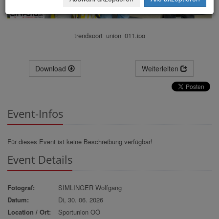
trendsport_union_011.jpg
Download
Weiterleiten
Event-Infos
Für dieses Event ist keine Beschreibung verfügbar!
Event Details
Fotograf:
SIMLINGER Wolfgang
Datum:
Di, 30. 06. 2026
Location / Ort:
Sportunion OÖ