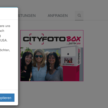
E
LEISTUNGEN
ANFRAGEN
dere uns
uch
g
e USA.
möchten,
eiten
eptieren