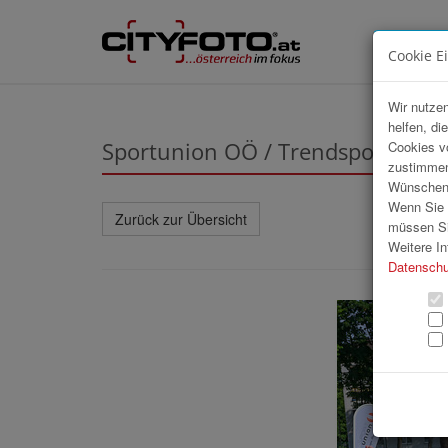
Cookie E
Wir nutzen
helfen, di
Sportunion OÖ / Trendsportfestiv
Cookies v
zustimmen
Wünschen S
Wenn Sie u
Zurück zur Übersicht
müssen Si
Weitere In
Datenschu