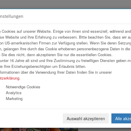
instellungen
FOTOGALERIEN
TEAM
ANGEBOT
 Cookies auf unserer Website. Einige von ihnen sind essenziell, während an
ese Website und Ihre Erfahrung zu verbessern. Bitte beachten Sie, dass wir a
al 2026
on US-amerikanischen Firmen zur Verfügung stellen. Wenn Sie deren Setzun
, gelangen Ihre durch das Cookie erhobenen personenbezogene Daten in di
ie dies nicht, dann akzeptieren Sie nur die essentiellen Cookies.
nter 16 Jahre alt sind und Ihre Zustimmung zu freiwilligen Diensten geben 
Download
Weiterl
e Ihre Erziehungsberechtigten um Erlaubnis bitten.
formationen über die Verwendung Ihrer Daten finden Sie in unserer
tzerklärung
.
Notwendige Cookies
Analytics
Marketing
Auswahl akzeptieren
Alle akz