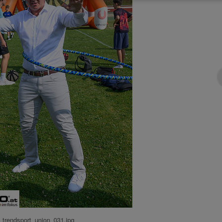
trendsport_union_031.jpg