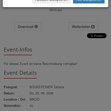
0010.jpg
Download
Weiterleiten
Event-Infos
Für dieses Event ist keine Beschreibung verfügbar!
Event Details
Fotograf:
BÖCKSTEINER Tatiana
Datum:
Do, 25. 06. 2026
Location / Ort:
WKOÖ
Honorafrei:
Ja