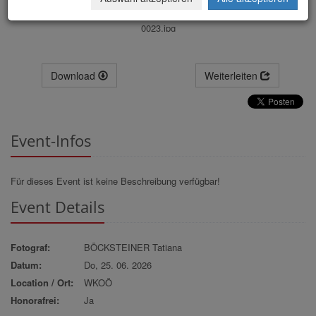
0023.jpg
Download
Weiterleiten
Event-Infos
Für dieses Event ist keine Beschreibung verfügbar!
Event Details
Fotograf:
BÖCKSTEINER Tatiana
Datum:
Do, 25. 06. 2026
Location / Ort:
WKOÖ
Honorafrei:
Ja