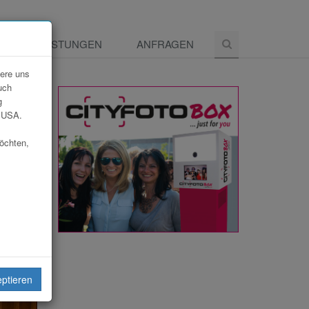
E
LEISTUNGEN
ANFRAGEN
dere uns
uch
g
e USA.
möchten,
eiten
eptieren