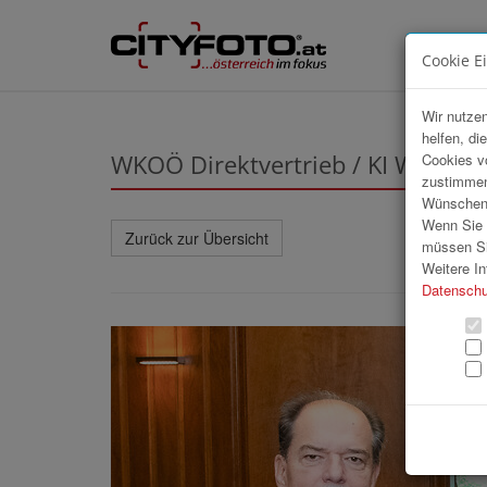
Cookie E
Wir nutzen
helfen, di
WKOÖ Direktvertrieb / KI Worksh
Cookies v
zustimmen
Wünschen S
Wenn Sie u
Zurück zur Übersicht
müssen Si
Weitere In
Datenschu